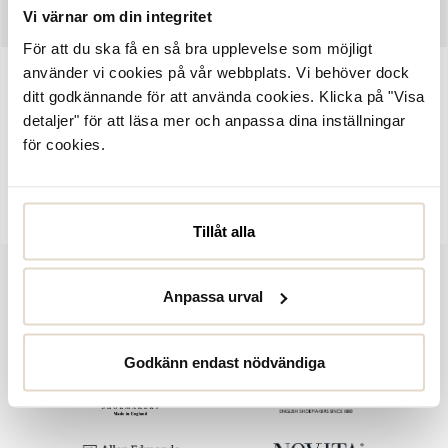
Vi värnar om din integritet
SKÖTSELRÅD
För att du ska få en så bra upplevelse som möjligt
använder vi cookies på vår webbplats. Vi behöver dock
Artikelnummer:
1024407
ditt godkännande för att använda cookies. Klicka på "Visa
detaljer" för att läsa mer och anpassa dina inställningar
Magna, stövletter i svart skinn från Dasia. Mittsöm över foten och
för cookies.
rak tåform, fodrade med textil och har bekväma komfortinnersulor
klädda i skinn. Dragkedja på insidan av skaftet. Svart räfflad sula i
gummiblandning. Blockklack klädd i brun mocka, höjd ca 6,5 cm.
Tillåt alla
Anpassa urval
Godkänn endast nödvändiga