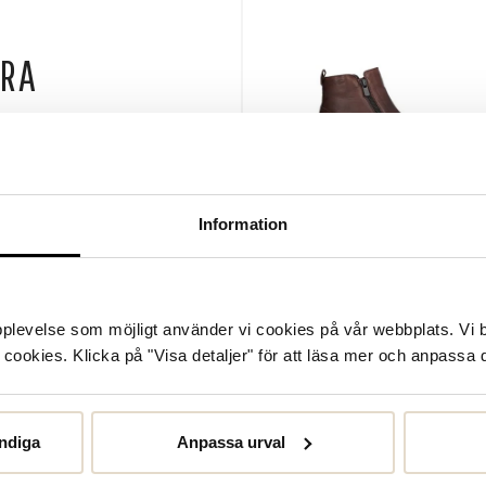
GRA
kvalitet och komfort. Deras skor är ofta
t bära skorna en hel dag. Rosa Negra är
 att du kommer hitta ett par rikigt snygga
837-2579 KÄNGOR
n Rosa Negra hos
Scorett
Information
Rosa Negra
1.800 SEK
upplevelse som möjligt använder vi cookies på vår webbplats. Vi 
ookies. Klicka på "Visa detaljer" för att läsa mer och anpassa d
ndiga
Anpassa urval