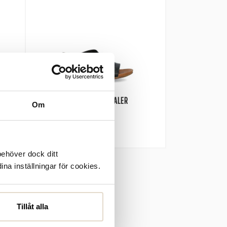
837-3846 SANDALER
Om
Rosa Negra
1.300 SEK
behöver dock ditt
ina inställningar för cookies.
Tillåt alla