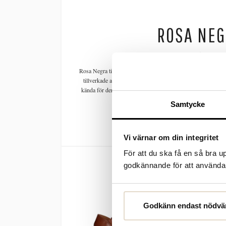
ROSA NE
Rosa Negra tillverkar skor i svensk design i kombination med 
tillverkade av mycket mjukt skinn vilket gör det bekvämt at
kända för deras stilsäkra
skor
, så du kan alltid vara säker på
och prisvärda skor!
Du hittar fler skor frå
Samtycke
Vi värnar om din integritet
För att du ska få en så bra 
godkännande för att använda c
Godkänn endast nödvä