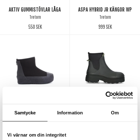
AKTIV GUMMISTÖVLAR LÅGA
ASPA HYBRID JR KÄNGOR WP
Tretorn
Tretorn
550 SEK
999 SEK
ARCH HYBRID JR KÄNGOR WP
BLASIA GUMMISTÖVLAR
Tretorn
Tretorn
999 SEK
1.500 SEK
Samtycke
Information
Om
Vi värnar om din integritet