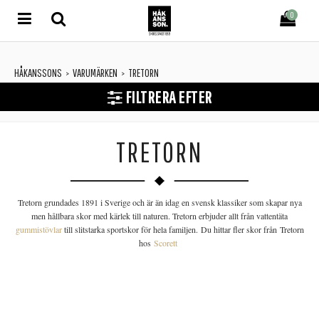
0
HÅKANSSONS
VARUMÄRKEN
TRETORN
>
>
FILTRERA EFTER
TRETORN
Tretorn grundades 1891 i Sverige och är än idag en svensk klassiker som skapar nya
men hållbara skor med kärlek till naturen. Tretorn erbjuder allt från vattentäta
gummistövlar
till slitstarka sportskor för hela familjen.
Du hittar fler skor från Tretorn
hos
Scorett