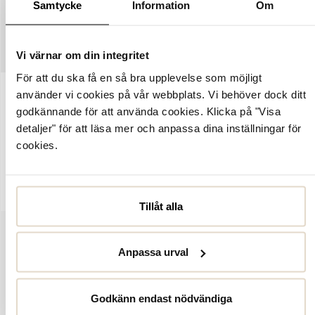
Samtycke
Information
Om
SKÖTSELRÅD
STORLEKSGUIDE
Vi värnar om din integritet
För att du ska få en så bra upplevelse som möjligt
använder vi cookies på vår webbplats. Vi behöver dock ditt
Artikelnummer:
6351233
godkännande för att använda cookies. Klicka på "Visa
Canada Snows mjuka sotarmössa i varm ullmix. Mössan dekoreras
detaljer" för att läsa mer och anpassa dina inställningar för
med en läderlabels detalj i matchande färg. Perfekt val för den
cookies.
kyliga hösten och den kalla vintern. Ullmix: Ull 30% och Akryl
70%.
Tillåt alla
Anpassa urval
Godkänn endast nödvändiga