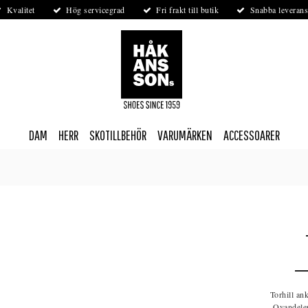
Kvalitet
Hög servicegrad
Fri frakt till butik
Snabba leverans
DAM
HERR
SKOTILLBEHÖR
VARUMÄRKEN
ACCESSOARER
Torhill an
Ovandele