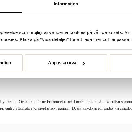
Information
upplevelse som möjligt använder vi cookies på vår webbplats. Vi 
ookies. Klicka på "Visa detaljer" för att läsa mer och anpassa d
ndiga
Anpassa urval
STORLEKSGUIDE
SKÖTSELRÅD
ad yttersula. Ovandelen är av brunmocka och kombineras med dekorativa sömma
reppvänlig yttersula i termoplastiskt gummi. Dessa ankelkängor andas varumärket 