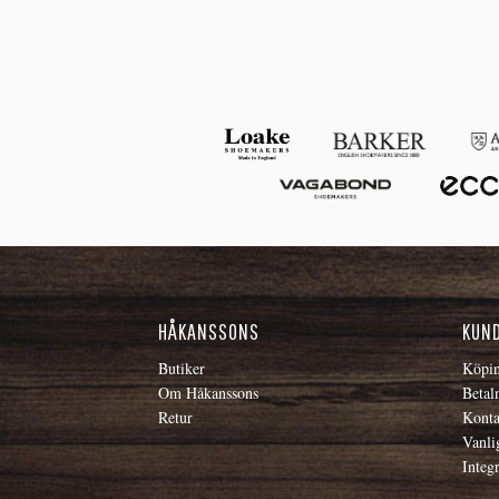
HÅKANSSONS
KUN
Butiker
Köpin
Om Håkanssons
Betal
Retur
Konta
Vanli
Integr