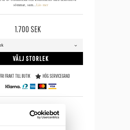
sömmar, sam...
Läs mer
1.700
SEK
lek
VÄLJ STORLEK
FRI FRAKT TILL BUTIK
HÖG SERVICEGRAD
SE LAGERSTATUS I BUTIK