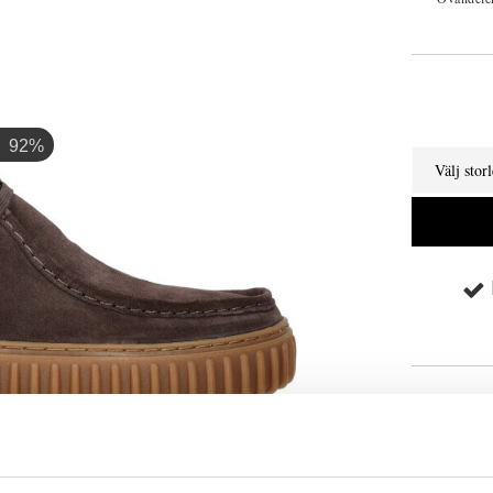
92%
Välj stor