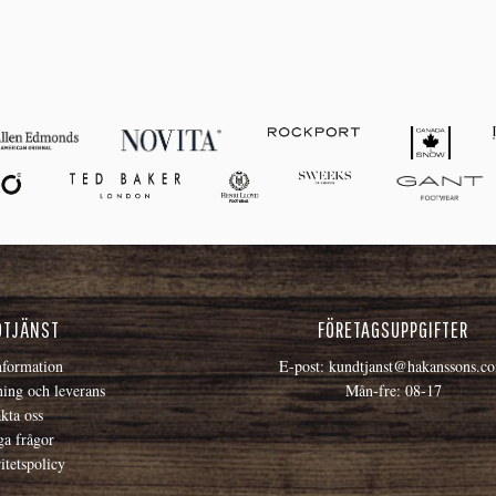
DTJÄNST
FÖRETAGSUPPGIFTER
formation
E-post:
kundtjanst@hakanssons.c
ning och leverans
Mån-fre: 08-17
kta oss
ga frågor
itetspolicy