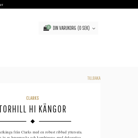
er
DIN VARUKORG
0 SEK
0
TILLBAKA
CLARKS
TORHILL HI KÄNGOR
kelkänga från Clarks med en robust ribbad yttersula.
n är av brunmocka och kombineras med dekorativa