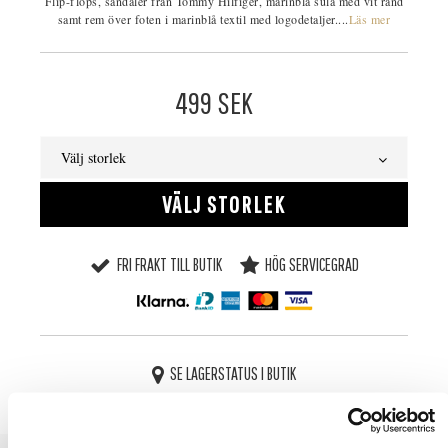
Flip-flops, sandaler från Tommy Hilfiger, marinblå sula med vit rand
samt rem över foten i marinblå textil med logodetaljer....
Läs mer
499
SEK
Välj storlek
VÄLJ STORLEK
FRI FRAKT TILL BUTIK
HÖG SERVICEGRAD
SE LAGERSTATUS I BUTIK