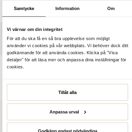
Samtycke
Information
Om
BESKRIVNING
SPECIFIKATIONER
Vi värnar om din integritet
SKÖTSELRÅD
För att du ska få en så bra upplevelse som möjligt
använder vi cookies på vår webbplats. Vi behöver dock ditt
STORLEKSGUIDE
godkännande för att använda cookies. Klicka på "Visa
detaljer" för att läsa mer och anpassa dina inställningar för
cookies.
Artikelnummer:
2161952
Flip-flops, sandaler från Tommy Hilfiger, marinblå sula med vit
rand samt rem över foten i marinblå textil med logodetaljer.
Tillåt alla
Anpassa urval
Godkänn endast nödvändiga