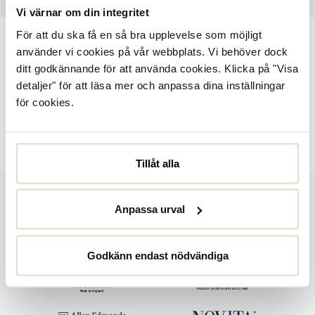
Vi värnar om din integritet
För att du ska få en så bra upplevelse som möjligt
Artikelnummer:
2161876
använder vi cookies på vår webbplats. Vi behöver dock
ditt godkännande för att använda cookies. Klicka på "Visa
Neilos från Zeus. Sandaler med remmar i brunt skinn och en
detaljer" för att läsa mer och anpassa dina inställningar
mörkblå textil med snygga detaljer. Innersula i mocka och vit
för cookies.
yttersula i gummi som är svagt kilformad för bekvämare skor. Zeus
är tidlös design med komfort och kvalitet som möter en perfekt
passform och funktion.
Tillåt alla
Anpassa urval
Godkänn endast nödvändiga