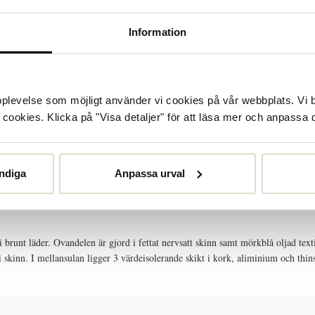
Information
upplevelse som möjligt använder vi cookies på vår webbplats. Vi 
ookies. Klicka på "Visa detaljer" för att läsa mer och anpassa d
STORLEKSGUIDE
SKÖTSELRÅD
ndiga
Anpassa urval
runt läder. Ovandelen är gjord i fettat nervsatt skinn samt mörkblå oljad text
 skinn. I mellansulan ligger 3 värdeisolerande skikt i kork, aliminium och thin