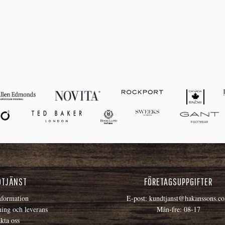
DTJÄNST
FÖRETAGSUPPGIFTER
formation
E-post:
kundtjanst@hakanssons.c
ning och leverans
Mån-fre: 08-17
kta oss