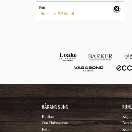
Filer
Mount-Jack-2125360.pdf
HÅKANSSONS
KUN
Butiker
Köpin
Om Håkanssons
Betal
Retur
Konta