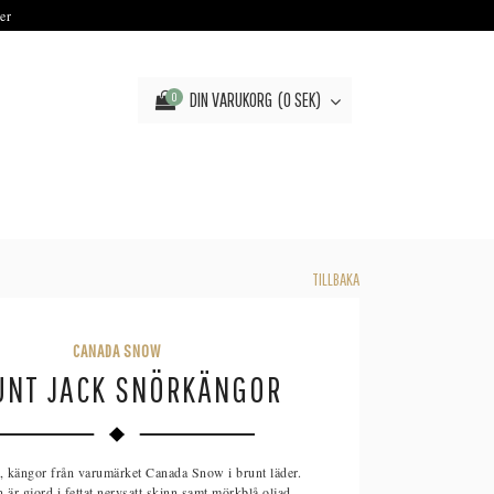
er
DIN VARUKORG
0 SEK
0
TILLBAKA
CANADA SNOW
NT JACK SNÖRKÄNGOR
 kängor från varumärket Canada Snow i brunt läder.
är gjord i fettat nervsatt skinn samt mörkblå oljad