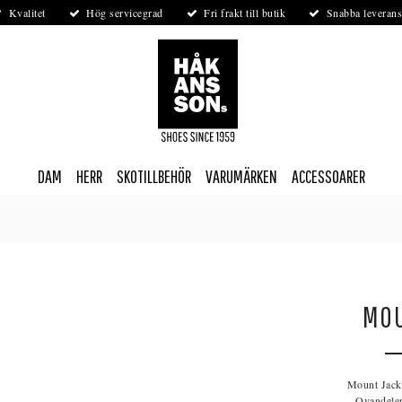
Kvalitet
Hög servicegrad
Fri frakt till butik
Snabba leverans
DAM
HERR
SKOTILLBEHÖR
VARUMÄRKEN
ACCESSOARER
MOU
Mount Jack,
Ovandelen 