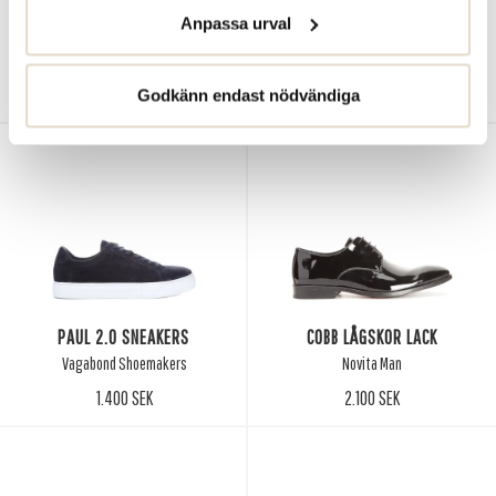
Anpassa urval
MELBOURNE DRESSADE LÅGSKOR
HELSINKI CASUAL
Ecco
Ecco
1.400 SEK
1.550 SEK
Godkänn endast nödvändiga
PAUL 2.0 SNEAKERS
COBB LÅGSKOR LACK
Vagabond Shoemakers
Novita Man
1.400 SEK
2.100 SEK