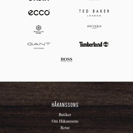
HÅKANSSONS
Butiker
Om Håkanssons
Retur