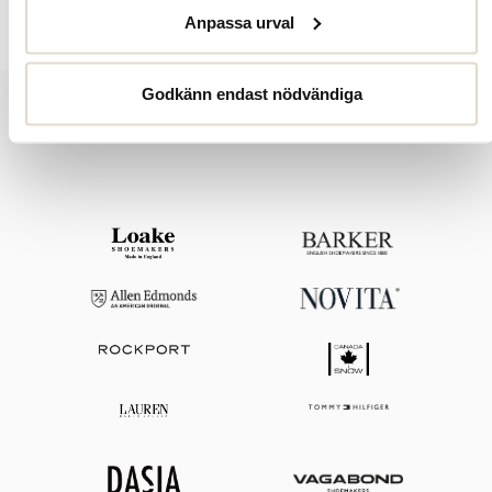
silhuett som är gjord i premiumgummi.
Anpassa urval
Godkänn endast nödvändiga