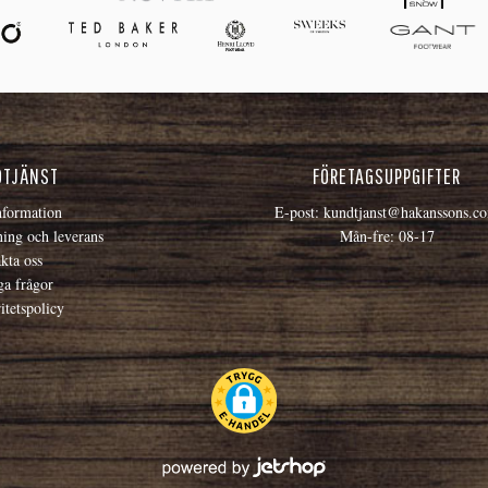
DTJÄNST
FÖRETAGSUPPGIFTER
formation
E-post:
kundtjanst@hakanssons.c
ning och leverans
Mån-fre: 08-17
kta oss
ga frågor
itetspolicy