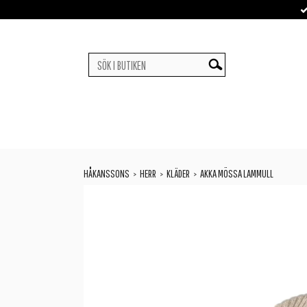
HÅKANSSONS
HERR
KLÄDER
AKKA MÖSSA LAMMULL
>
>
>