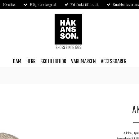
Kvalitet
Hög servicegrad
Fri frakt till butik
Snabba leverans
DAM
HERR
SKOTILLBEHÖR
VARUMÄRKEN
ACCESSOARER
A
Akka, lju
logodetalj i 