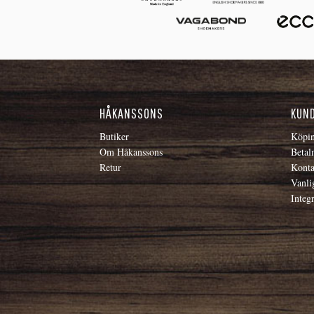
HÅKANSSONS
KUN
Butiker
Köpin
Om Håkanssons
Betal
Retur
Konta
Vanli
Integr