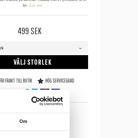
hö...
Läs mer
499
SEK
lek
VÄLJ STORLEK
FRI FRAKT TILL BUTIK
HÖG SERVICEGRAD
SE LAGERSTATUS I BUTIK
Om