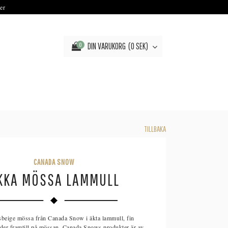
er
DIN VARUKORG
0 SEK
0
TILLBAKA
CANADA SNOW
KKA MÖSSA LAMMULL
sbeige mössa från Canada Snow i äkta lammull, fin
läder framtill på mössan. Canada Snows produkter är av