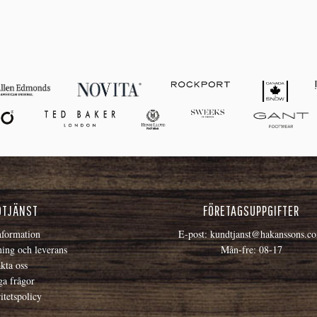
DTJÄNST
FÖRETAGSUPPGIFTER
formation
E-post:
kundtjanst@hakanssons.c
ning och leverans
Mån-fre: 08-17
kta oss
ga frågor
itetspolicy