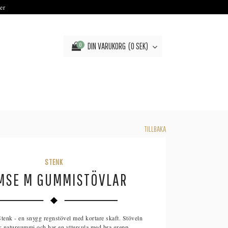
er
DIN VARUKORG
0 SEK
0
TILLBAKA
STENK
MSE M GUMMISTÖVLAR
tenk - en snygg regnstövel med kortare skaft. Stöveln
k naturgummi och har en yttersula med bra grepp.