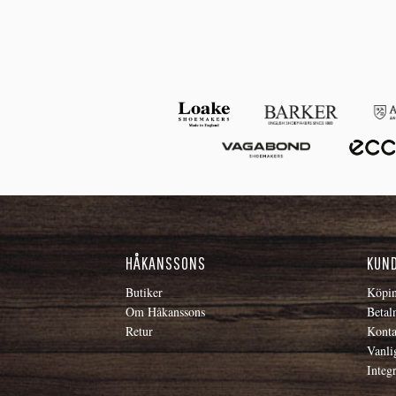
HÅKANSSONS
KUN
Butiker
Köpin
Om Håkanssons
Betal
Retur
Konta
Vanli
Integr