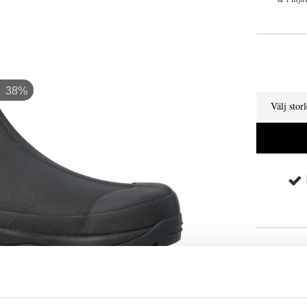
63%
Välj stor