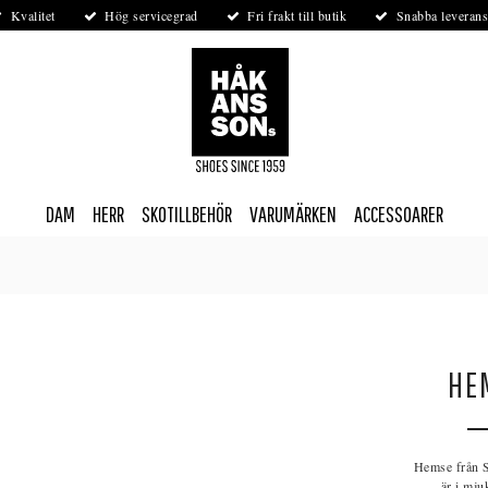
Kvalitet
Hög servicegrad
Fri frakt till butik
Snabba leverans
DAM
HERR
SKOTILLBEHÖR
VARUMÄRKEN
ACCESSOARER
HE
Hemse från S
är i mju