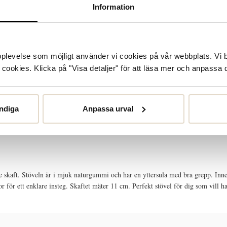
Information
upplevelse som möjligt använder vi cookies på vår webbplats. Vi 
ookies. Klicka på "Visa detaljer" för att läsa mer och anpassa d
ndiga
Anpassa urval
SKÖTSELRÅD
STORLEKSGUIDE
skaft. Stöveln är i mjuk naturgummi och har en yttersula med bra grepp. Inners
dor för ett enklare insteg. Skaftet mäter 11 cm. Perfekt stövel för dig som vil