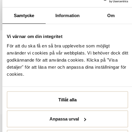
STORLEKSGUIDE
Samtycke
Information
Om
SKÖTSELRÅD
Vi värnar om din integritet
Artikelnummer:
2125550
För att du ska få en så bra upplevelse som möjligt
använder vi cookies på vår webbplats. Vi behöver dock ditt
Gianni från Glenn Strömberg Collection - moderna och stilrena
chelseaboots i höstens populära bruna ton. Ovandelen är tillverkad
godkännande för att använda cookies. Klicka på "Visa
i fin mocka och designad med rundad tåform, resårpaneler samt
detaljer" för att läsa mer och anpassa dina inställningar för
draghälla baktill för en smidig passform och ett enklare insteg.
cookies.
Bootsen har ett värmande innerfoder i textil som kombineras med
en skinnsula som ger ett behagligt fotklimat under hela dagen.
Modellen vilar på en kontrastfärgad crepé-sula som tillför både
grepp och en karaktärsfull detalj.
Tillåt alla
Anpassa urval