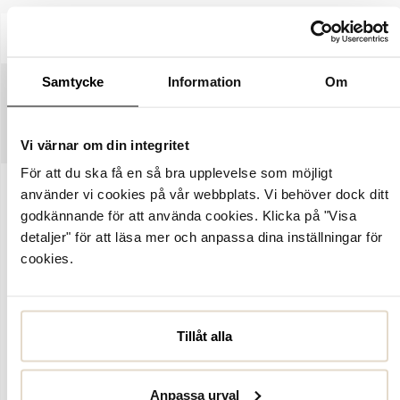
BESKRIVNING
SPECIFIKATIONER
Samtycke
Information
Om
STORLEKSGUIDE
SKÖTSELRÅD
Vi värnar om din integritet
För att du ska få en så bra upplevelse som möjligt
använder vi cookies på vår webbplats. Vi behöver dock ditt
Artikelnummer:
2125484
godkännande för att använda cookies. Klicka på "Visa
Cameron från Vagabond Shoemakers - tidlösa chelsea boots med
detaljer" för att läsa mer och anpassa dina inställningar för
en solid silhuett. Ovandelen är tillverkad i mjukt svart skinn med
cookies.
resårpaneler på sidorna för att enkelt ta av och på skorna.
Textilfoder på insidan som kombineras med en innersula i skinn för
bättre komfort och bekvämlighet hela dagen. Grov räfflad yttersula
i gummi som erbjuder ett bra grepp på kalla underlag. Cameron är
Tillåt alla
en stilren chelsea boot som enkelt kompletterar den moderna
höstgarderoben.
Anpassa urval