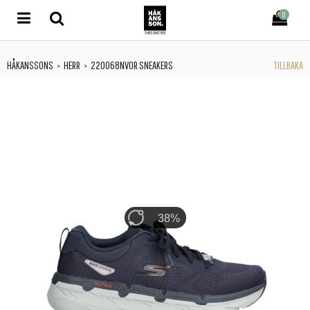
0
HÅKANSSONS
HERR
220068NVOR SNEAKERS
TILLBAKA
>
>
38%