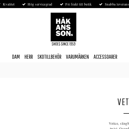
Kvalitet
Hög servicegrad
Fri frakt till butik
Snabba leverans
DAM
HERR
SKOTILLBEHÖR
VARUMÄRKEN
ACCESSOARER
VET
Vetice, sling
twist. Ovande