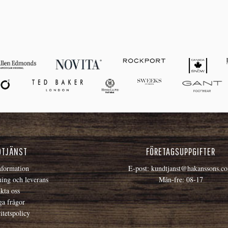
DTJÄNST
FÖRETAGSUPPGIFTER
formation
E-post:
kundtjanst@hakanssons.c
ning och leverans
Mån-fre: 08-17
kta oss
ga frågor
itetspolicy