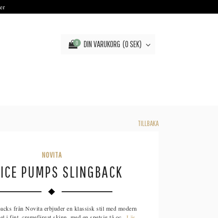
er
DIN VARUKORG
0 SEK
0
TILLBAKA
NOVITA
ICE PUMPS SLINGBACK
backs från Novita erbjuder en klassisk stil med modern
l i fint, cremefärgat skinn, med en spetsig tå oc...
Läs