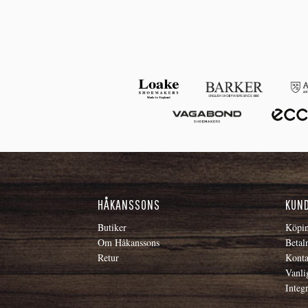
HÅKANSSONS
KUN
Butiker
Köpin
Om Håkanssons
Betal
Retur
Konta
Vanli
Integr