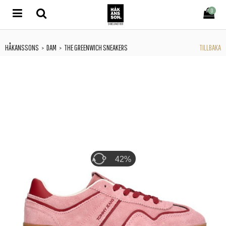
0
HÅKANSSONS
DAM
THE GREENWICH SNEAKERS
TILLBAKA
>
>
46%