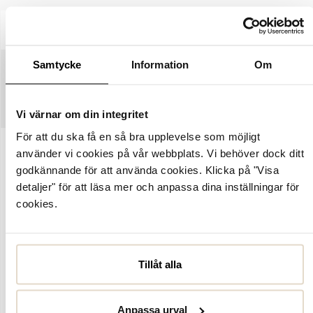
BESKRIVNING
SPECIFIKATIONER
Samtycke
Information
Om
SKÖTSELRÅD
STORLEKSGUIDE
Vi värnar om din integritet
För att du ska få en så bra upplevelse som möjligt
använder vi cookies på vår webbplats. Vi behöver dock ditt
Artikelnummer:
1088164
godkännande för att använda cookies. Klicka på "Visa
The Greenwich från Tommy Hilfiger - stilräkra sneakers med
detaljer" för att läsa mer och anpassa dina inställningar för
snygga strukturmönstrade partier. Ovandelen är tillverkad i rosa
cookies.
mocka med röda detaljer och diskret logotyp på sidan. Skorna har
en vadderad fotöppning och innerfoder i textil som erbjuder ett
skönt insteg och lufitg komfort. Innersulan är uttagbar och är
perfekt för dig som önskar en bredare läst eller har egna inlägg.
Tillåt alla
Modellen har en honungsfärgad gummisula som ger säker ställer
både grepp och ett modern intryck.
Anpassa urval