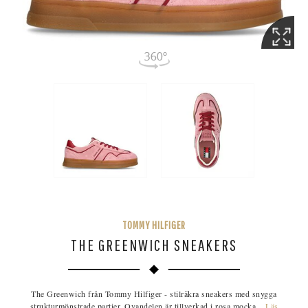
TOMMY HILFIGER
THE GREENWICH SNEAKERS
The Greenwich från Tommy Hilfiger - stilräkra sneakers med snygga
strukturmönstrade partier. Ovandelen är tillverkad i rosa mocka ...
Läs