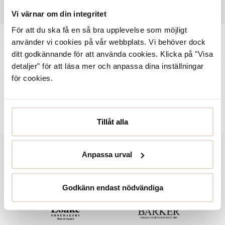
SKÖTSELRÅD
Vi värnar om din integritet
För att du ska få en så bra upplevelse som möjligt
använder vi cookies på vår webbplats. Vi behöver dock
Artikelnummer:
1121115
ditt godkännande för att använda cookies. Klicka på "Visa
Edmonton, innetofflor från Canada Snow med öppen tå. Slip-in
detaljer" för att läsa mer och anpassa dina inställningar
tofflor i beige mocka med fårskinn på insidan. Broderad logodetalj
för cookies.
och guldfärgat metallöv på ovansidan. Slip-in tofflor för dig som
tycker ett par helt stängda tofflor blir för varma, men ändå vill ha
ett par mysiga inneskor.
Tillåt alla
Anpassa urval
Godkänn endast nödvändiga