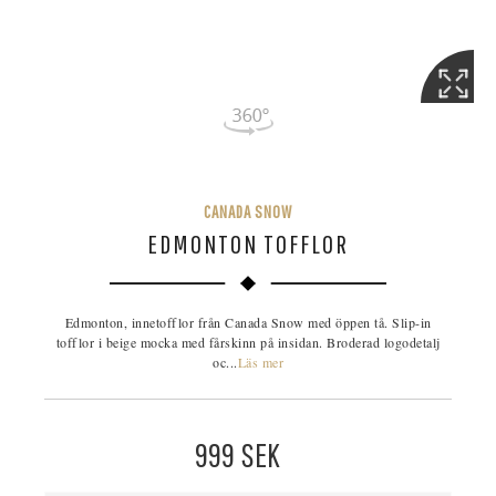
CANADA SNOW
EDMONTON TOFFLOR
Edmonton, innetofflor från Canada Snow med öppen tå. Slip-in
tofflor i beige mocka med fårskinn på insidan. Broderad logodetalj
oc...
Läs mer
999
SEK