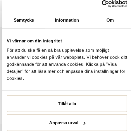
BESKRIVNING
SPECIFIKATIONER
Samtycke
Information
Om
SKÖTSELRÅD
Vi värnar om din integritet
För att du ska få en så bra upplevelse som möjligt
STORLEKSGUIDE
använder vi cookies på vår webbplats. Vi behöver dock ditt
godkännande för att använda cookies. Klicka på "Visa
detaljer" för att läsa mer och anpassa dina inställningar för
Artikelnummer:
1013955
cookies.
Chiela HS från Nude of Scandinavia. Knähöga stövlar som är
designade i beige mocka, kilklack och spetsig tå för en feminim
och sofistikerad stil. Vikt skaft med slouchy stil. Foder och
innersula i skinn för bekvämlighet och komfort. Klackhöjden mäter
Tillåt alla
8 cm.
Anpassa urval