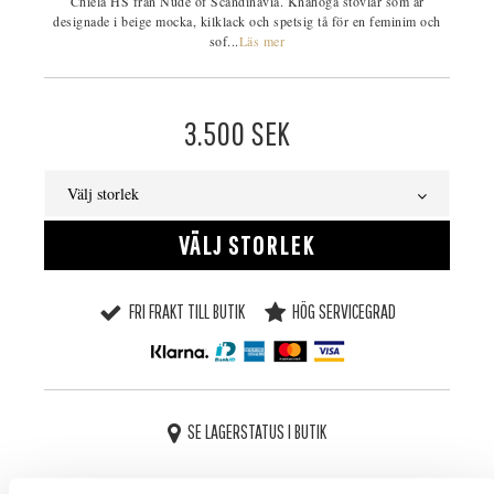
Chiela HS från Nude of Scandinavia. Knähöga stövlar som är
designade i beige mocka, kilklack och spetsig tå för en feminim och
sof...
Läs mer
3.500
SEK
Välj storlek
VÄLJ STORLEK
FRI FRAKT TILL BUTIK
HÖG SERVICEGRAD
SE LAGERSTATUS I BUTIK