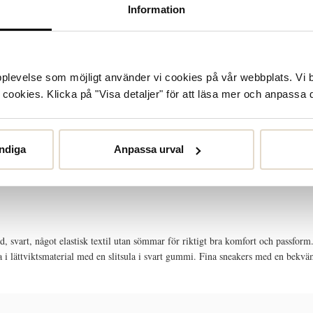
Information
upplevelse som möjligt använder vi cookies på vår webbplats. Vi 
ookies. Klicka på "Visa detaljer" för att läsa mer och anpassa d
ndiga
Anpassa urval
STORLEKSGUIDE
SKÖTSELRÅD
, svart, något elastisk textil utan sömmar för riktigt bra komfort och passform.
la i lättviktsmaterial med en slitsula i svart gummi. Fina sneakers med en bekväm 