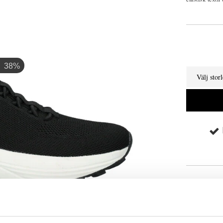
63%
Välj stor