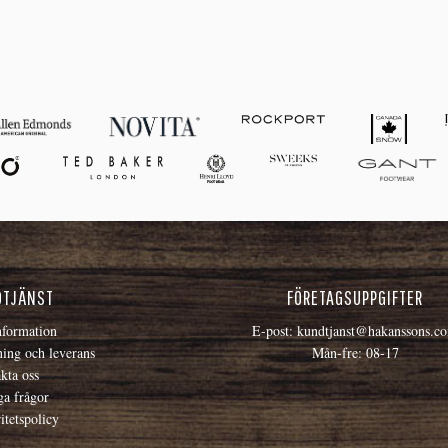
DTJÄNST
FÖRETAGSUPPGIFTER
formation
E-post:
kundtjanst@hakanssons.c
ning och leverans
Mån-fre: 08-17
kta oss
ga frågor
itetspolicy