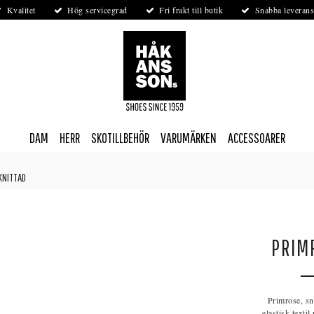
Kvalitet
Hög servicegrad
Fri frakt till butik
Snabba leverans
DAM
HERR
SKOTILLBEHÖR
VARUMÄRKEN
ACCESSOARER
KNITTAD
PRIM
Primrose, sn
elastisk texti