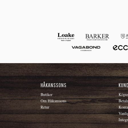
HÅKANSSONS
KUN
Butiker
Köpin
Om Håkanssons
Betal
Retur
Konta
Vanli
Integr