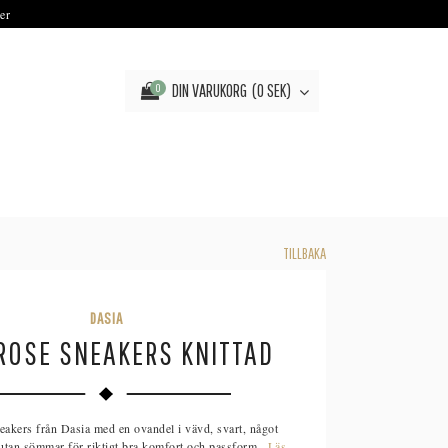
er
DIN VARUKORG
0 SEK
0
TILLBAKA
DASIA
ROSE SNEAKERS KNITTAD
eakers från Dasia med en ovandel i vävd, svart, något
l utan sömmar för riktigt bra komfort och passform...
Läs