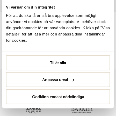
SKÖTSELRÅD
Vi värnar om din integritet
För att du ska få en så bra upplevelse som möjligt
använder vi cookies på vår webbplats. Vi behöver dock
Artikelnummer:
1053573
ditt godkännande för att använda cookies. Klicka på "Visa
Ginger, sandaletter från Dasia i mjuk, svart mocka. Bred rem
detaljer" för att läsa mer och anpassa dina inställningar
framtill samt assymetrisk rem från insidan över vristen, rem med
för cookies.
dekorativt guldfärgat spänne. Skorna har en rak tåform och
klackhöjd på ca 5 cm. Komfortinnersula med foam, klädd med
skinn, flexibel yttersula i gummi för bra grepp.
Tillåt alla
Anpassa urval
Godkänn endast nödvändiga