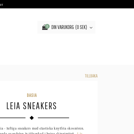
er
DIN VARUKORG
0 SEK
0
TILLBAKA
DASIA
LEIA SNEAKERS
ia - luftiga sneakers med elastiska knytfria skosnören.
ande ovandelen är tillverkad i beige skinnimitati...
Läs