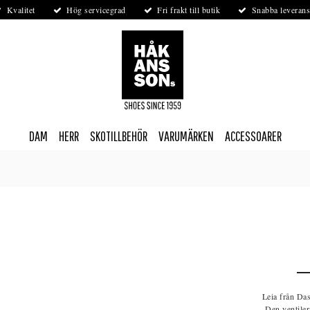
Kvalitet
Hög servicegrad
Fri frakt till butik
Snabba leverans
DAM
HERR
SKOTILLBEHÖR
VARUMÄRKEN
ACCESSOARER
Leia från Das
Den ventiler