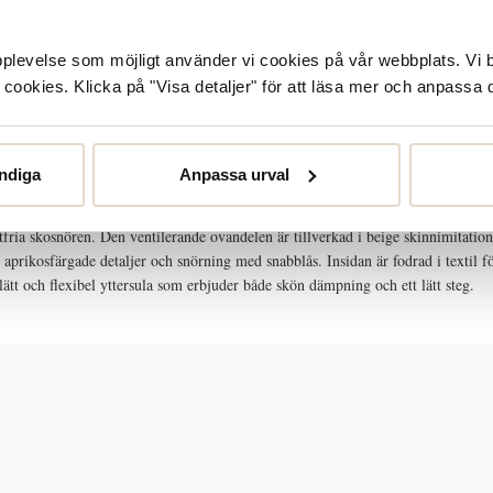
upplevelse som möjligt använder vi cookies på vår webbplats. Vi 
ookies. Klicka på "Visa detaljer" för att läsa mer och anpassa d
STORLEKSGUIDE
SKÖTSELRÅD
ndiga
Anpassa urval
tfria skosnören. Den ventilerande ovandelen är tillverkad i beige skinnimitation 
prikosfärgade detaljer och snörning med snabblås. Insidan är fodrad i textil 
lätt och flexibel yttersula som erbjuder både skön dämpning och ett lätt steg.