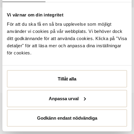
Vi värnar om din integritet
Artikelnummer:
1111146
För att du ska få en så bra upplevelse som möjligt
Skogså, svarta gummistövlar från STENK. Skaftet i neopren gör
använder vi cookies på vår webbplats. Vi behöver dock
denna stövel mjuk och följsam på benet, skafthöjden är ca 20 cm
ditt godkännande för att använda cookies. Klicka på "Visa
och skaftet har en hälla baktill som gör det enkelt att dra på
detaljer" för att läsa mer och anpassa dina inställningar
stövlarna. Fodrade med ett ullsyntet varmfoder som håller fötterna
för cookies.
och varma även under riktigt kalla dagar. Med gjuten gummi runt
foten blir stövlarna helt vattentäta upptill ovanför ankeln.
Innersulorna är uppbyggda för god komfort samt uttagbara.
Yttersulorna har räfflad struktur för bra grepp.
Tillåt alla
Anpassa urval
Godkänn endast nödvändiga