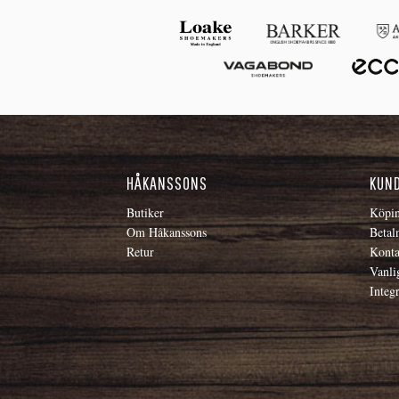
HÅKANSSONS
KUN
Butiker
Köpin
Om Håkanssons
Betal
Retur
Konta
Vanli
Integr