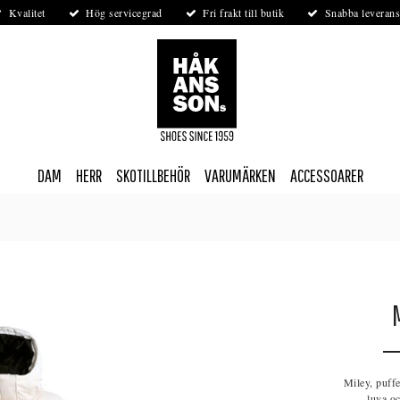
Kvalitet
Hög servicegrad
Fri frakt till butik
Snabba leverans
DAM
HERR
SKOTILLBEHÖR
VARUMÄRKEN
ACCESSOARER
Miley, puff
luva o