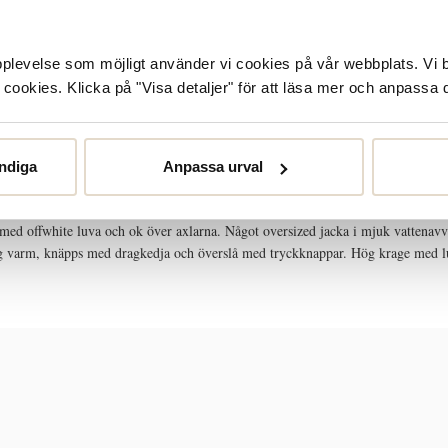
upplevelse som möjligt använder vi cookies på vår webbplats. Vi 
ookies. Klicka på "Visa detaljer" för att läsa mer och anpassa d
STORLEKSGUIDE
SKÖTSELRÅD
ndiga
Anpassa urval
 med offwhite luva och ok över axlarna. Något oversized jacka i mjuk vattenavv
g varm, knäpps med dragkedja och överslå med tryckknappar. Hög krage med lu