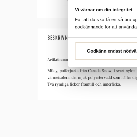
Vi värnar om din integritet
För att du ska få en så bra 
godkännande för att använda c
BESKRIVNING
SPECIFIKATIONER
Godkänn endast nödvä
Artikelnummer:
4241167
Miley, pufferjacka från Canada Snow, i svart nylon
värmeisolerande, mjuk polyestervadd som håller di
Två rymliga fickor framtill och innerficka.