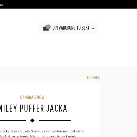
er
DIN VARUKORG
0 SEK
0
TILLBAKA
CANADA SNOW
MILEY PUFFER JACKA
erjacka från Canada Snow, i svart nylon med offwhite
ch ok över axlarna. Något oversized jacka i mjuk