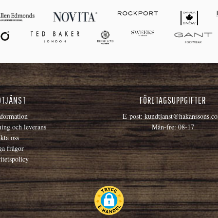
DTJÄNST
FÖRETAGSUPPGIFTER
formation
E-post:
kundtjanst@hakanssons.c
ning och leverans
Mån-fre: 08-17
kta oss
ga frågor
itetspolicy