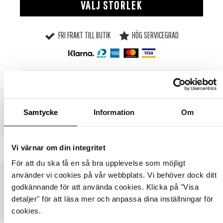
VÄLJ STORLEK
FRI FRAKT TILL BUTIK
HÖG SERVICEGRAD
SE LAGERSTATUS I BUTIK
Samtycke
Information
Om
Vi värnar om din integritet
BESKRIVNING
SPECIFIKATIONER
För att du ska få en så bra upplevelse som möjligt
använder vi cookies på vår webbplats. Vi behöver dock ditt
STORLEKSGUIDE
godkännande för att använda cookies. Klicka på "Visa
detaljer" för att läsa mer och anpassa dina inställningar för
SKÖTSELRÅD
cookies.