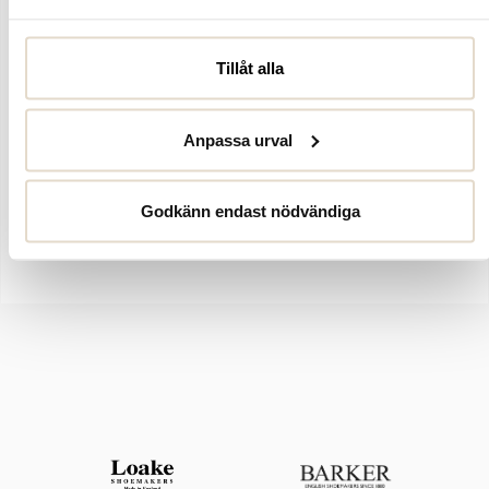
Artikelnummer:
4241148
Tillåt alla
Ljuså, khakigrön lättviktsjacka med huva från Stenk. Vadderad
jacka med dragkedja och rymliga fickor i sidorna som stängs med
dragkedja. Yttermaterial i nylon med värmande foder i polyester
Anpassa urval
som reglerar din kroppstemperatur för komfort och värme.
Sidpartier i stretchmaterial som gör jackan följsam vid aktiv
användning. Dragskor i nedre fåll och huva som stänger till för
Godkänn endast nödvändiga
yttre kyla. Innerficka med dragkedja för smart förvaring av nycklar
och kort. Perfekt att ha under regnjackan i kallare väder.