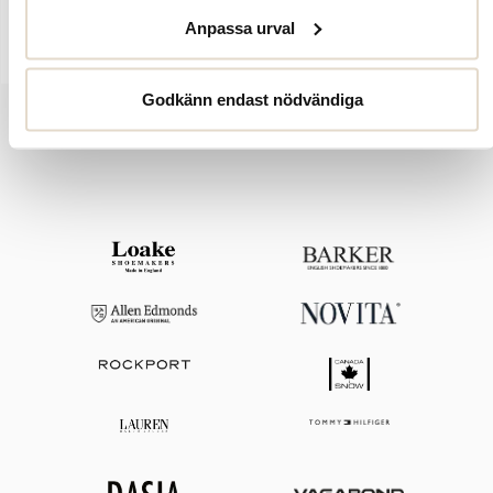
Väskan mått: bredd 22 cm, höjd 17 cm och djup 6 cm. Den
justerbara axelremen är ett mått på 140 cm.
Anpassa urval
Godkänn endast nödvändiga