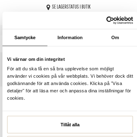
SE LAGERSTATUS I BUTIK
Samtycke
Information
Om
BESKRIVNING
SPECIFIKATIONER
Vi värnar om din integritet
STORLEKSGUIDE
För att du ska få en så bra upplevelse som möjligt
använder vi cookies på vår webbplats. Vi behöver dock ditt
SKÖTSELRÅD
godkännande för att använda cookies. Klicka på "Visa
detaljer" för att läsa mer och anpassa dina inställningar för
cookies.
Artikelnummer:
6261993
Charis shoppingväska från Tamaris. Rymlig shopper med en
strukturerad ovandel i skinnimitation och stort fack som försluts
med ett blixtlås. Insidan är klätt med ett textilfoder. Två handtag
Tillåt alla
och justerbar, samt avtagbar axelrem för enklare anpassning.