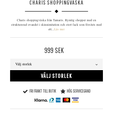
CHARIS SHOPPINGVÄSKA
Charis shoppingväska från Tamaris. Rymlig shopper med en
strukturerad ovandel i skinnimitation och stort fack som försluts med
ett...
Läs mer
999
SEK
Välj storlek
VÄLJ STORLEK
FRI FRAKT TILL BUTIK
HÖG SERVICEGRAD