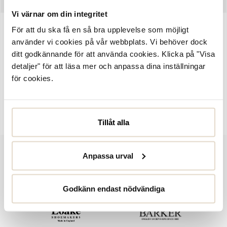
Vi värnar om din integritet
För att du ska få en så bra upplevelse som möjligt
Artikelnummer:
1088280
använder vi cookies på vår webbplats. Vi behöver dock
Sköna sneakers från Gabor. Ovandelen är tillverkad i
ditt godkännande för att använda cookies. Klicka på "Visa
bordeauxfärgad lack med dragkedjor på båda sidor för ett enklare
detaljer" för att läsa mer och anpassa dina inställningar
insteg. Dekorerad med två guldfrägade hjärtan och diamantsmycke
för cookies.
i snörningen. Innerfoder i skinn som kombineras med en uttagbar
skinnsula - perfekt för dig som önskar en bredare läst eller har
egna inläggssulor. Yttersula i gummi. Läst F (normal bredd)
Tillåt alla
Anpassa urval
Godkänn endast nödvändiga