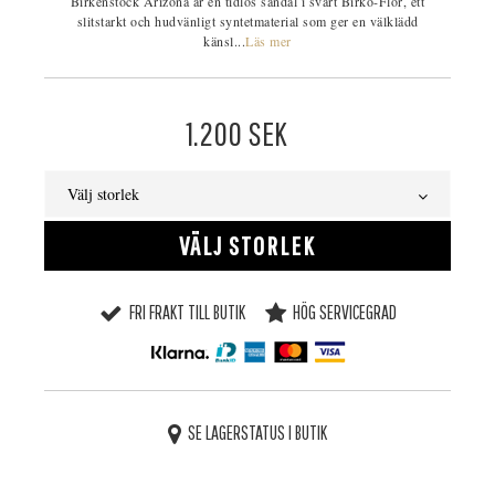
Birkenstock Arizona är en tidlös sandal i svart Birko-Flor, ett
slitstarkt och hudvänligt syntetmaterial som ger en välklädd
känsl...
Läs mer
1.200
SEK
Välj storlek
VÄLJ STORLEK
FRI FRAKT TILL BUTIK
HÖG SERVICEGRAD
SE LAGERSTATUS I BUTIK