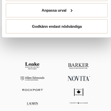
färg som passar lika fint till lediga som mer uppklädda outfitsEtt
självklart val för varma dagar, semestern eller sköna stunder
Anpassa urval
hemma.
Godkänn endast nödvändiga