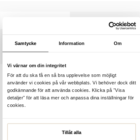
BESKRIVNING
SPECIFIKATIONER
SKÖTSELRÅD
Samtycke
Information
Om
STORLEKSGUIDE
Vi värnar om din integritet
För att du ska få en så bra upplevelse som möjligt
Artikelnummer:
1062128
använder vi cookies på vår webbplats. Vi behöver dock ditt
Birkenstock Arizona är en tidlös sandal i svart Birko-Flor, ett
godkännande för att använda cookies. Klicka på "Visa
slitstarkt och hudvänligt syntetmaterial som ger en välklädd känsla
detaljer" för att läsa mer och anpassa dina inställningar för
i vardagen. Den mockaklädda, mjuka korkfotbädden bidrar till
cookies.
behaglig komfort och ett stödjande steg från morgon till
kväll.Klassisk tvåremmad design med stilren och lättmatchad
lookSoft Footbed som ger en extra mjuk och bekväm
känslaKorkfotbädd som hjälper till att ge stöd och avlastning i
Tillåt alla
vardagenNormal läst för en balanserad och bekväm passformSvart