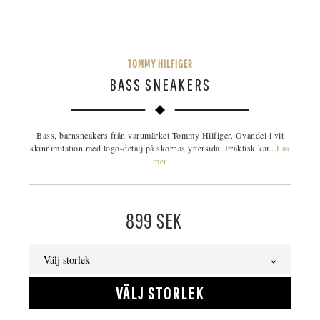
TOMMY HILFIGER
BASS SNEAKERS
Bass, barnsneakers från varumärket Tommy Hilfiger. Ovandel i vit
skinnimitation med logo-detalj på skornas yttersida. Praktisk kar...
Läs
mer
899
SEK
Välj storlek
VÄLJ STORLEK