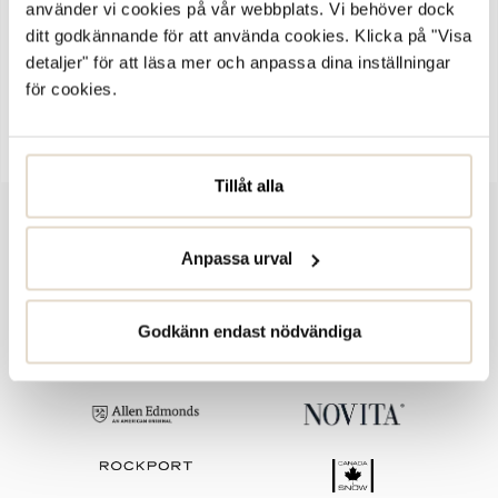
använder vi cookies på vår webbplats. Vi behöver dock
Bass, barnsneakers från varumärket Tommy Hilfiger. Ovandel i vit
ditt godkännande för att använda cookies. Klicka på "Visa
skinnimitation med logo-detalj på skornas yttersida. Praktisk
detaljer" för att läsa mer och anpassa dina inställningar
kardborrestäning som gör skorna enkla att ta på och av.Stilren och
för cookies.
bekväm sneakers i sportig modell. Mjuk och skön innersula för bra
komfort. Yttersula i gummi.
Tillåt alla
Anpassa urval
Godkänn endast nödvändiga