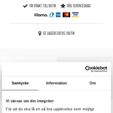
FRI FRAKT TILL BUTIK
HÖG SERVICEGRAD
SE LAGERSTATUS I BUTIK
BESKRIVNING
SPECIFIKATIONER
SKÖTSELRÅD
Samtycke
Information
Om
STORLEKSGUIDE
Vi värnar om din integritet
För att du ska få en så bra upplevelse som möjligt
Artikelnummer:
3241484