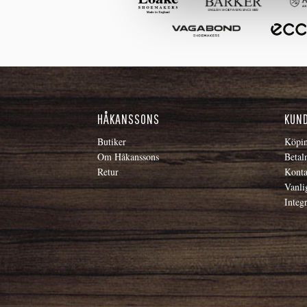
HÅKANSSONS
KUN
Butiker
Köpin
Om Håkanssons
Betal
Retur
Konta
Vanli
Integr