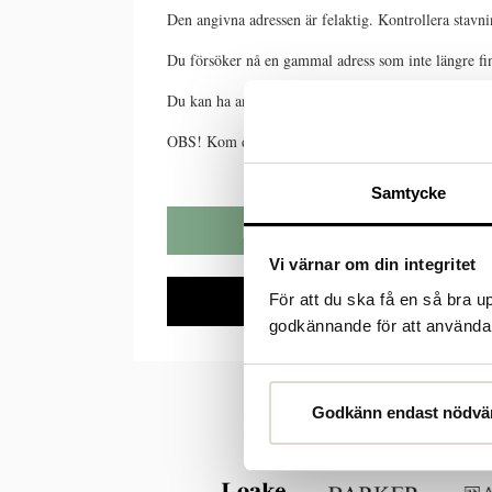
Den angivna adressen är felaktig. Kontrollera stavn
Du försöker nå en gammal adress som inte längre fin
Du kan ha använt ett gammalt bokmärke. Om du vet att d
OBS! Kom du hit genom att klicka på en länk är vi 
Samtycke
MEDDELA OSS HÄR
Vi värnar om din integritet
TILL STARTSIDAN
För att du ska få en så bra 
godkännande för att använda c
Godkänn endast nödvä