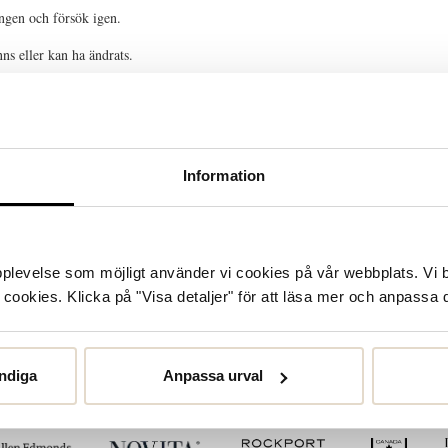
ingen och försök igen.
ns eller kan ha ändrats.
u har rätt adress till sidan kan felet bero på en tillfällig driftstörning. Försök
tacksamma om du meddelar oss vilken det var så löser vi problemet.
Information
upplevelse som möjligt använder vi cookies på vår webbplats. Vi 
ookies. Klicka på "Visa detaljer" för att läsa mer och anpassa d
ndiga
Anpassa urval