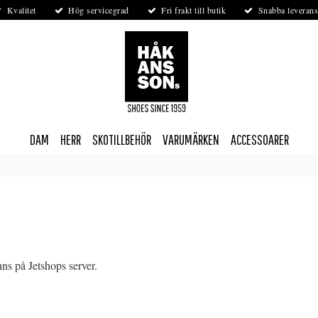
Kvalitet
Hög servicegrad
Fri frakt till butik
Snabba leverans
DAM
HERR
SKOTILLBEHÖR
VARUMÄRKEN
ACCESSOARER
nns på Jetshops server.