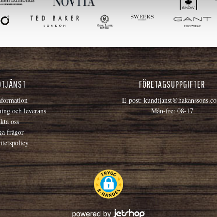
DTJÄNST
FÖRETAGSUPPGIFTER
formation
E-post:
kundtjanst@hakanssons.c
ning och leverans
Mån-fre: 08-17
kta oss
ga frågor
itetspolicy