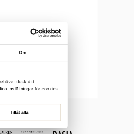
 i så fall igen lite senare.
Om
behöver dock ditt
ina inställningar för cookies.
Tillåt alla